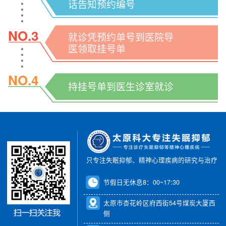
话告知预约编号
NO.3
就诊凭预约单号到医院导
医领取挂号单
NO.4
持挂号单到医生诊室就诊
只专注失眠抑郁、精神心理疾病的研究与治疗
节假日无休息8：00~17:30
太原市杏花岭区府西街54号煤炭大厦西
侧