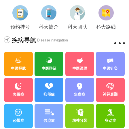
预约挂号
科大简介
科大团队
科大路线
疾病导航
Disease navigation
中医把脉
中医辩证
中医调理
中医针灸
失眠症
抑郁症
焦虑症
神经衰弱
恐惧症
强迫症
精神分裂
多动症