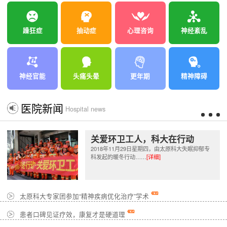
躁狂症
抽动症
心理咨询
神经紊乱
神经官能
头痛头晕
更年期
精神障碍
医院新闻
Hospital news
关爱环卫工人，科大在行动
2018年11月29日星期四，由太原科大失眠抑郁专
科发起的暖冬行动……
[详细]
太原科大专家团参加“精神疾病优化治疗”学术
患者口碑见证疗效，康复才是硬道理