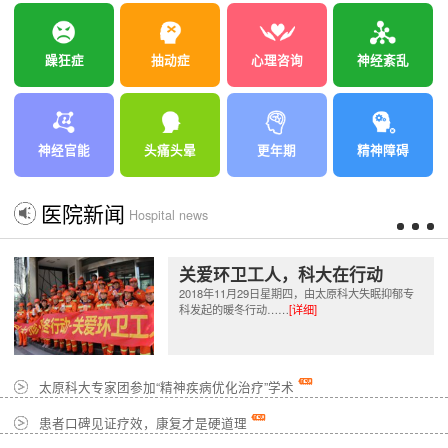
躁狂症
抽动症
心理咨询
神经紊乱
神经官能
头痛头晕
更年期
精神障碍
医院新闻
Hospital news
关爱环卫工人，科大在行动
2018年11月29日星期四，由太原科大失眠抑郁专
科发起的暖冬行动……
[详细]
太原科大专家团参加“精神疾病优化治疗”学术
患者口碑见证疗效，康复才是硬道理