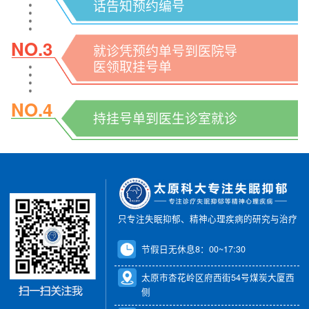
话告知预约编号
NO.3
就诊凭预约单号到医院导
医领取挂号单
NO.4
持挂号单到医生诊室就诊
只专注失眠抑郁、精神心理疾病的研究与治疗
节假日无休息8：00~17:30
太原市杏花岭区府西街54号煤炭大厦西
侧