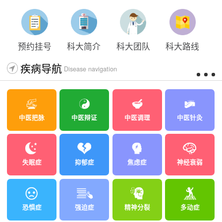
预约挂号
科大简介
科大团队
科大路线
疾病导航
Disease navigation
中医把脉
中医辩证
中医调理
中医针灸
失眠症
抑郁症
焦虑症
神经衰弱
恐惧症
强迫症
精神分裂
多动症