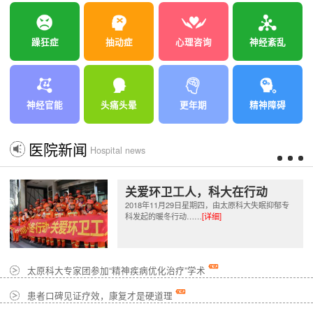
躁狂症
抽动症
心理咨询
神经紊乱
神经官能
头痛头晕
更年期
精神障碍
医院新闻
Hospital news
关爱环卫工人，科大在行动
2018年11月29日星期四，由太原科大失眠抑郁专
科发起的暖冬行动……
[详细]
太原科大专家团参加“精神疾病优化治疗”学术
患者口碑见证疗效，康复才是硬道理