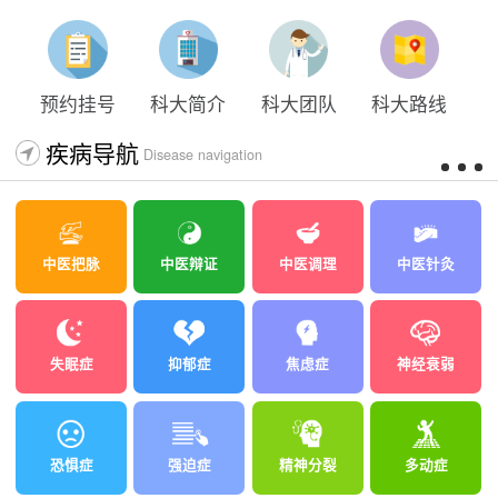
太原科大开展心理沙盘团体体验系列公益活动
预约挂号
科大简介
科大团队
科大路线
疾病导航
Disease navigation
中医把脉
中医辩证
中医调理
中医针灸
失眠症
抑郁症
焦虑症
神经衰弱
恐惧症
强迫症
精神分裂
多动症