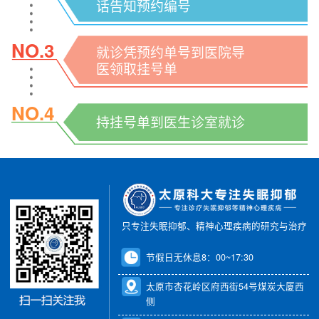
话告知预约编号
NO.3
就诊凭预约单号到医院导
医领取挂号单
NO.4
持挂号单到医生诊室就诊
只专注失眠抑郁、精神心理疾病的研究与治疗
节假日无休息8：00~17:30
太原市杏花岭区府西街54号煤炭大厦西
侧