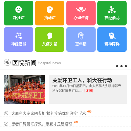
躁狂症
抽动症
心理咨询
神经紊乱
神经官能
头痛头晕
更年期
精神障碍
医院新闻
Hospital news
关爱环卫工人，科大在行动
2018年11月29日星期四，由太原科大失眠抑郁专
科发起的暖冬行动……
[详细]
太原科大专家团参加“精神疾病优化治疗”学术
患者口碑见证疗效，康复才是硬道理