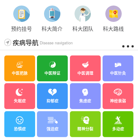
预约挂号
科大简介
科大团队
科大路线
疾病导航
Disease navigation
中医把脉
中医辩证
中医调理
中医针灸
失眠症
抑郁症
焦虑症
神经衰弱
恐惧症
强迫症
精神分裂
多动症