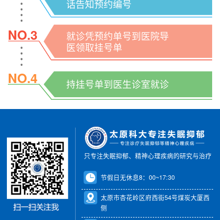
话告知预约编号
NO.3
就诊凭预约单号到医院导
医领取挂号单
NO.4
持挂号单到医生诊室就诊
只专注失眠抑郁、精神心理疾病的研究与治疗
节假日无休息8：00~17:30
太原市杏花岭区府西街54号煤炭大厦西
侧