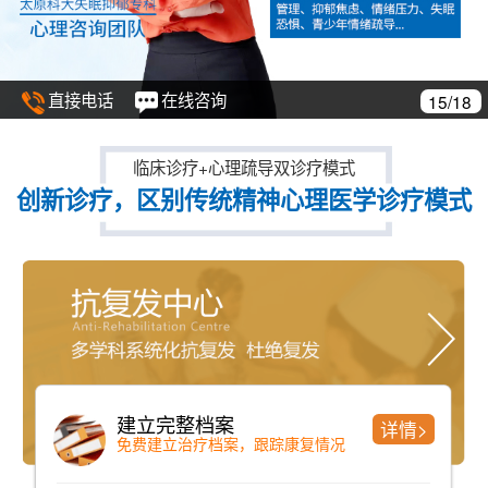
直接电话
在线咨询
16/18
临床诊疗+心理疏导双诊疗模式
创新诊疗，区别传统精神心理医学诊疗模式
ZY—09A型低频交变磁疗机
详情>
刺激大脑中枢，恢复脑神经递质分泌